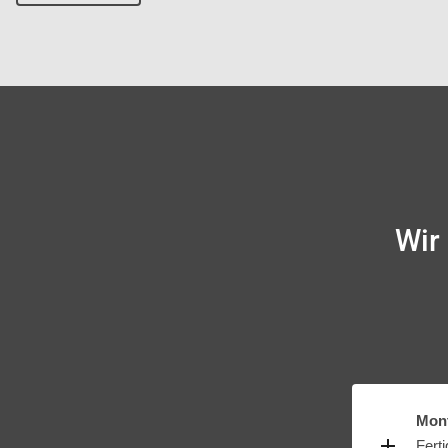
Wir 
Mont
Ferti