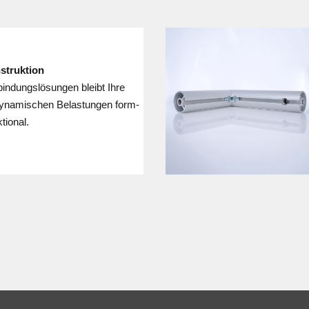
nstruktion
in­dungs­lösungen bleibt Ihre
dy­na­mischen Belas­tun­gen form­
­tional.