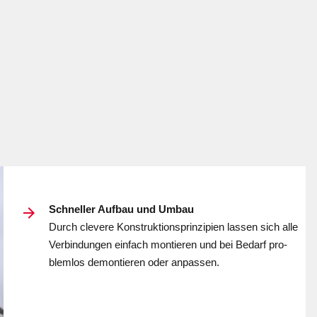
Schneller Aufbau und Umbau
Durch cle­ve­re Kon­struk­tions­prin­zipi­en las­sen sich alle
Ver­bin­dun­gen ein­fach mon­tier­en und bei Be­darf pro­
blem­los de­mon­tier­en oder an­passen.