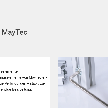
n MayTec
s­elemente
n­dungs­ele­men­te von MayTec er­
ge Ver­bin­dun­gen – stabil, zu­
en­dige Be­ar­bei­tung.