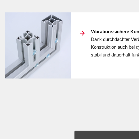
Vibrations­sichere Ko
Dank durch­dachter Ver­b
Kon­struk­tion auch bei 
stabil und dauer­haft funk