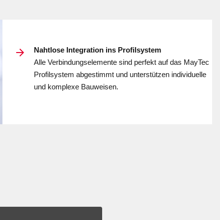
Nahtlose Inte­gration ins Profil­system
Alle Verbin­dungs­elemente sind per­fekt auf das MayTec
Profil­system abge­stimmt und unter­stützen indi­viduelle
und kom­plexe Bau­weisen.