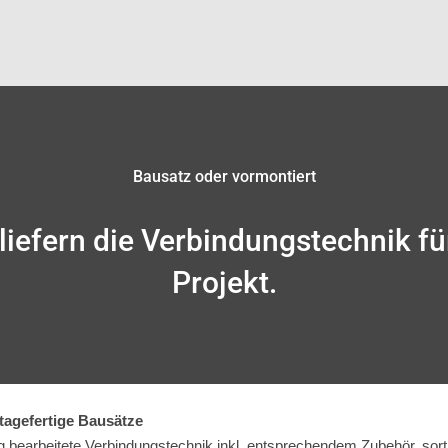
Bausatz oder vormontiert
liefern die Verbindungstechnik fü
Projekt.
age­fertige Bau­sätze
g be­arbeitete Verbindungstechnik inkl. ent­sprech­endem Zu­behör, sorti