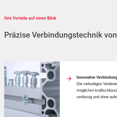
Ihre Vorteile auf einen Blick
Präzise Verbindungstechnik vo
Innovative Verbindung
Die viel­sei­ti­gen Ver­bi
mög­lichen kraft­sch­lüssi
ver­lässig und ohne auf­w