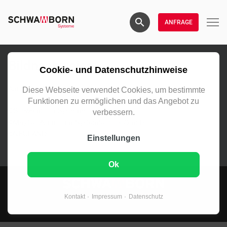
ANFRAGE
Bildnachweise
Cookie- und Datenschutzhinweise
Auf dieser Website befinden sich Fotografien von:
Diese Webseite verwendet Cookies, um bestimmte
Funktionen zu ermöglichen und das Angebot zu
©Schwamborn Systeme
verbessern.
©MayTec Aluminium Systemtechnik GmbH
©NEULAND.
Einstellungen
Ok
Kontakt
Impressum
Datenschutz